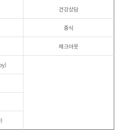
건강상담
중식
체크아웃
y)
)