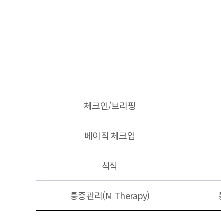
체크인/브리핑
베이직 체크업
석식
통증관리(M Therapy)