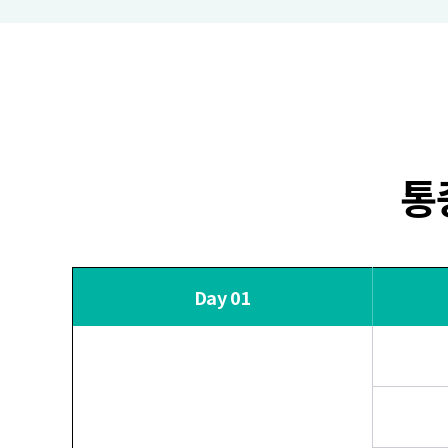
통
Day 01