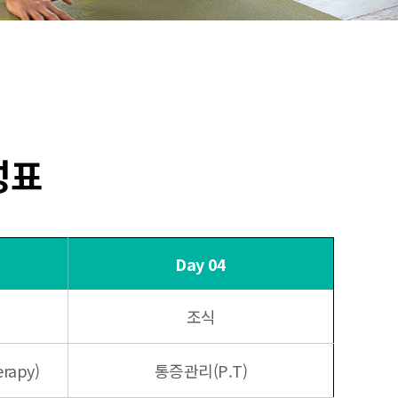
성표
Day 04
조식
rapy)
통증관리(P.T)