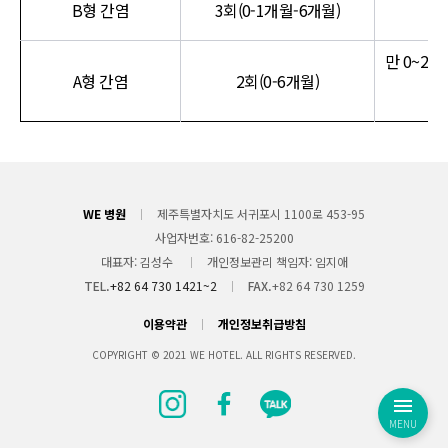
B형 간염
3회(0-1개월-6개월)
만 0~2
A형 간염
2회(0-6개월)
3
WE 병원
제주특별자치도 서귀포시 1100로 453-95
사업자번호
616-82-25200
대표자
김성수
개인정보관리 책임자
임지애
TEL.
+82 64 730 1421~2
FAX.
+82 64 730 1259
이용약관
개인정보취급방침
COPYRIGHT © 2021 WE HOTEL. ALL RIGHTS RESERVED.
MENU