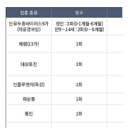
접종 종류
횟수
인유두종바이러스9가
성인 : 3회(0-1개월-6개월)
(자궁경부암)
만9 ~ 14세 : 2회(0 ~ 6개월)
폐렴(13가)
1회
대상포진
1회
인플루엔자(독감)
1회
파상풍
1회
풍진
1회