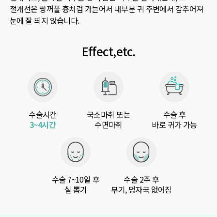
절개선은 쌍꺼풀 흉처럼 가늘어서 대부분 귀 주변에서 감추어져
눈에 잘 띄지 않습니다.
Effect,etc.
수술시간
국소마취 또는
수술 후
3~4시간
수면마취
바로 귀가 가능
수술 7~10일 후
수술 2주 후
실 뽑기
부기, 멍자국 없어짐