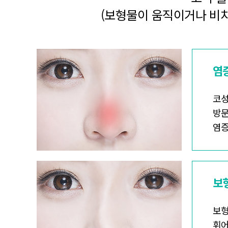
(보형물이 움직이거나 비치
염
코성
방문
염증
보
보형
휘어