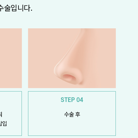
수술입니다.
STEP 04
춰
수술 후
삽입