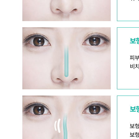
보
피부
비치
보
보형
보형