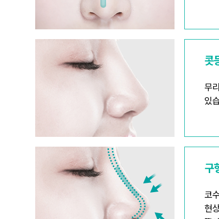
콧
무리
있습
구
코수
현상