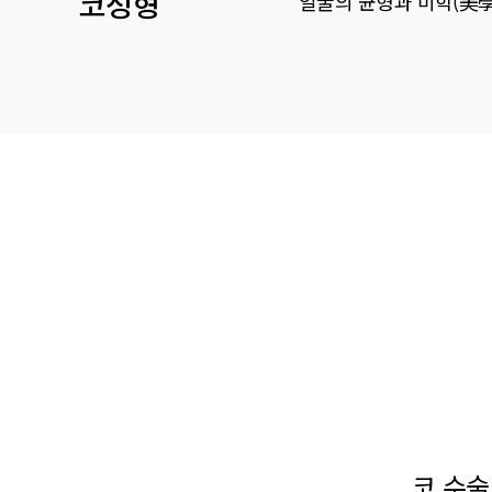
코성형
얼굴의 균형과 미학(美學
코 수술