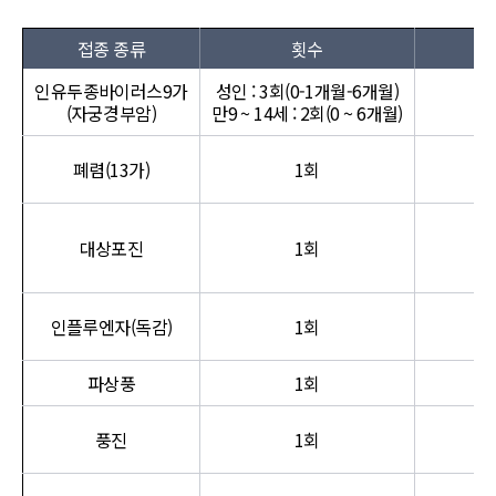
접종 종류
횟수
인유두종바이러스9가
성인 : 3회(0-1개월-6개월)
(자궁경부암)
만9 ~ 14세 : 2회(0 ~ 6개월)
폐렴(13가)
1회
대상포진
1회
인플루엔자(독감)
1회
파상풍
1회
풍진
1회