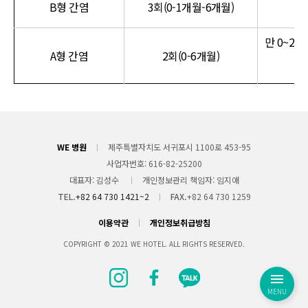
B형 간염
3회(0-1개월-6개월)
만 0~2
A형 간염
2회(0-6개월)
3
WE 병원
제주특별자치도 서귀포시 1100로 453-95
사업자번호
616-82-25200
대표자
김성수
개인정보관리 책임자
임지애
TEL.
+82 64 730 1421~2
FAX.
+82 64 730 1259
이용약관
개인정보취급방침
COPYRIGHT © 2021 WE HOTEL. ALL RIGHTS RESERVED.
MENU